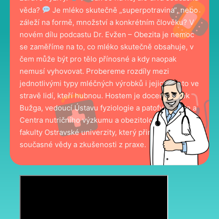
věda?
Je mléko skutečně „superpotravina“, nebo
záleží na formě, množství a konkrétním člověku? V
novém dílu podcastu Dr. Evžen – Obezita je nemoc
se zaměříme na to, co mléko skutečně obsahuje, v
čem může být pro tělo přínosné a kdy naopak
nemusí vyhovovat. Probereme rozdíly mezi
jednotlivými typy mléčných výrobků i jejich místo ve
stravě lidí, kteří hubnou. Hostem je docent Marek
Bužga, vedoucí Ústavu fyziologie a patofyziologie a
Centra nutričního výzkumu a obezitologie Lékařské
fakulty Ostravské univerzity, který přináší pohled
současné vědy a zkušenosti z praxe.