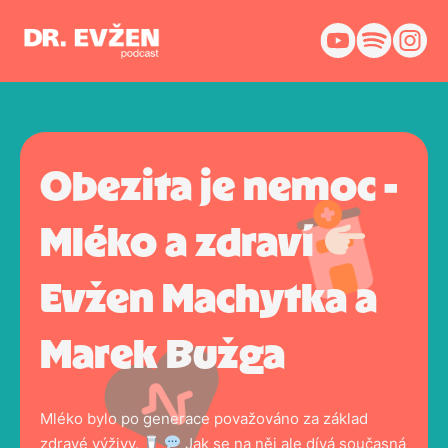
Obezita je nemoc -
Mléko a zdraví
Evžen Machytka a
Marek Bužga
Mléko bylo po generace považováno za základ
zdravé výživy.
Jak se na něj ale dívá současná